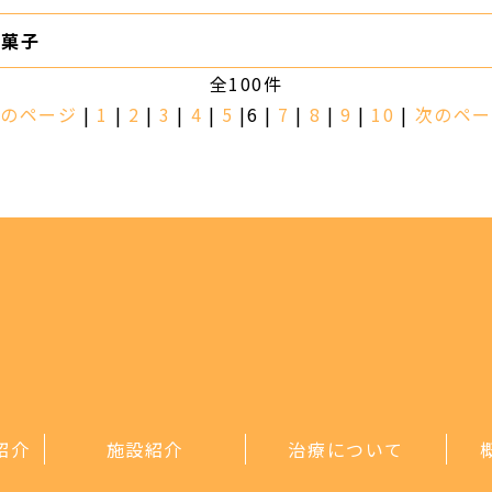
お菓子
全100件
前のページ
|
1
|
2
|
3
|
4
|
5
|6 |
7
|
8
|
9
|
10
|
次のペー
紹介
施設紹介
治療について